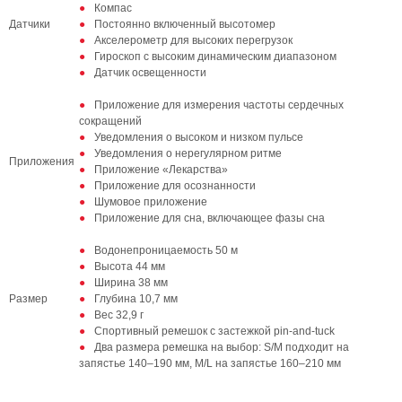
Компас
Датчики
Постоянно включенный высотомер
Акселерометр для высоких перегрузок
Гироскоп с высоким динамическим диапазоном
Датчик освещенности
Приложение для измерения частоты сердечных
сокращений
Уведомления о высоком и низком пульсе
Уведомления о нерегулярном ритме
Приложения
Приложение «Лекарства»
Приложение для осознанности
Шумовое приложение
Приложение для сна, включающее фазы сна
Водонепроницаемость 50 м
Высота 44 мм
Ширина 38 мм
Размер
Глубина 10,7 мм
Вес 32,9 г
Спортивный ремешок с застежкой pin-and-tuck
Два размера ремешка на выбор: S/M подходит на
запястье 140–190 мм, M/L на запястье 160–210 мм