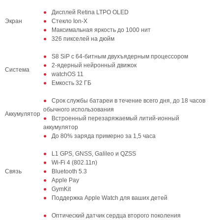
Дисплей Retina LTPO OLED
Экран
Стекло Ion-X
Максимальная яркость до 1000 нит
326 пикселей на дюйм
S8 SiP с 64-битным двухъядерным процессором
2-ядерный нейронный движок
Система
watchOS 11
Емкость 32 ГБ
Срок службы батареи в течение всего дня, до 18 часов
обычного использования
Аккумулятор
Встроенный перезаряжаемый литий-ионный
аккумулятор
До 80% заряда примерно за 1,5 часа
L1 GPS, GNSS, Galileo и QZSS
Wi-Fi 4 (802.11n)
Связь
Bluetooth 5.3
Apple Pay
GymKit
Поддержка Apple Watch для ваших детей
Оптический датчик сердца второго поколения