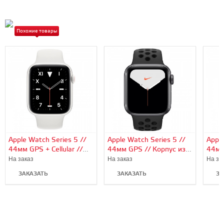
Похожие товары
Apple Watch Series 5 //
Apple Watch Series 5 //
Apple
44мм GPS + Cellular //
44мм GPS // Корпус из
44мм
Корпус из керамики,
алюминия цвета «серый
алюм
На заказ
На заказ
На за
спортивный браслет
космос», спортивный
цвет
ЗАКАЗАТЬ
ЗАКАЗАТЬ
ЗА
белого цвета
ремешок Nike цвета
брас
«антрацитовый/
хаки
чёрный»