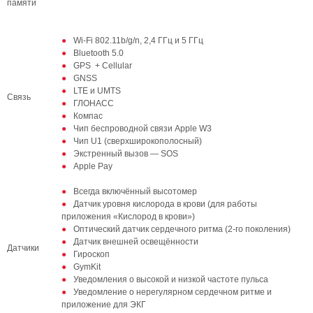
памяти
Wi-Fi 802.11b/g/n, 2,4 ГГц и 5 ГГц
Bluetooth 5.0
GPS + Cellular
GNSS
LTE и UMTS
Связь
ГЛОНАСС
Компас
Чип беспроводной связи Apple W3
Чип U1 (сверхширокополосный)
Экстренный вызов — SOS
Apple Pay
Всегда включённый высотомер
Датчик уровня кислорода в крови (для работы
приложения «Кислород в крови»)
Оптический датчик сердечного ритма (2‑го поколения)
Датчик внешней освещённости
Датчики
Гироскоп
GymKit
Уведомления о высокой и низкой частоте пульса
Уведомление о нерегулярном сердечном ритме и
приложение для ЭКГ