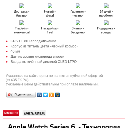
Доставка -
Новый -
Гарантия -
14 дней -
быстро!
факт!
честно!
на обмен!
Trade-in -
Настройка -
Знания -
Поддержка -
меняемся!
free!
бесценно!
всегда!
GPS + Cellular подключение
Корпус из титана цвета «черный космос»
40 мм
Датчик уровня кислорода в крови
Всегда включённый дисплей OLED LTPO
Указанные на сайте цены не являются публичной офертой
(ст.435 ГК РФ).
Указанные цены действительны при оплате наличными.
Поделиться…
Описание
Задать вопрос
Apple Watch Series 6 - Технологии