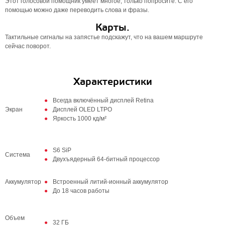
Этот голосовой помощник умеет многое, только попросите. С его
помощью можно даже переводить слова и фразы.
Карты.
Тактильные сигналы на запястье подскажут, что на вашем маршруте
сейчас поворот.
Характеристики
Всегда включённый дисплей Retina
Экран
Дисплей OLED LTPO
Яркость 1000 кд/м²
S6 SiP
Система
Двухъядерный 64‑битный процессор
Аккумулятор
Встроенный литий‑ионный аккумулятор
До 18 часов работы
Объем
32 ГБ