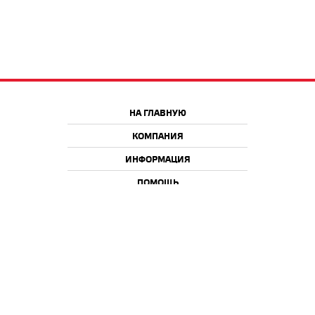
НА ГЛАВНУЮ
КОМПАНИЯ
ИНФОРМАЦИЯ
ПОМОЩЬ
Краснодар
Москва
+7 918 9 222 222
+7 988 666 666 8
+7 938 4 222 222
2026 © iQmac.ru
Все права защищены