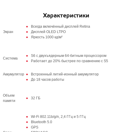
Характеристики
Всегда включённый дисплей Retina
Экран
Дисплей OLED LTPO
Яркость 1000 кд/м²
S6 с двухъядерным 64‑битным процессором
Система
Работает до 20% быстрее по сравнению с S5
Аккумулятор
Встроенный литий‑ионный аккумулятор
До 18 часов работы
Объем
32 ГБ
памяти
Wi-Fi 802.11b/g/n, 2,4 ГГц и 5 ГГц
Bluetooth 5.0
GPS