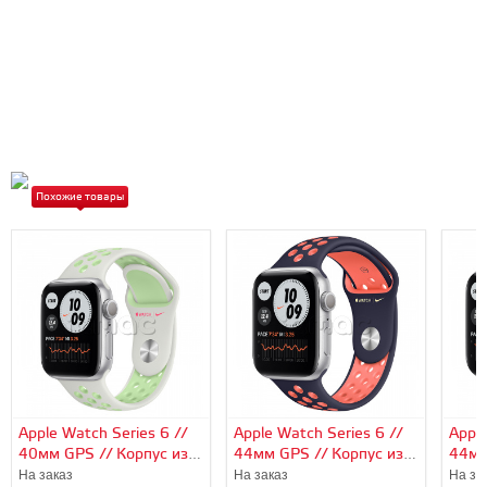
Похожие товары
Apple Watch Series 6 //
Apple Watch Series 6 //
Apple
40мм GPS // Корпус из
44мм GPS // Корпус из
44мм
алюминия серебристого
алюминия серебристого
алюм
На заказ
На заказ
На за