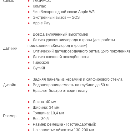
Связь
ГЛОНАСС
Компас
Чип беспроводной связи Apple W3
Экстренный вызов — SOS
Apple Pay
Всегда включённый высотомер
Датчик уровня кислорода в крови (для работы
приложения «Кислород в крови»)
Датчики
Оптический датчик сердечного ритма (2‑го поколения)
Датчик внешней освещённости
Гироскоп
GymKit
Задняя панель из керамики и сапфирового стекла
Дизайн
Водонепроницаемость на глубине до 50 м
Браслет быстро отводит влагу
Длина: 40 мм
Ширина: 34 мм
Толщина: 10,4 мм
Размер
Вес: 30,5 г
Размер ремешка - R (стандартный)
На запястье обхватом 130‑200 мм.