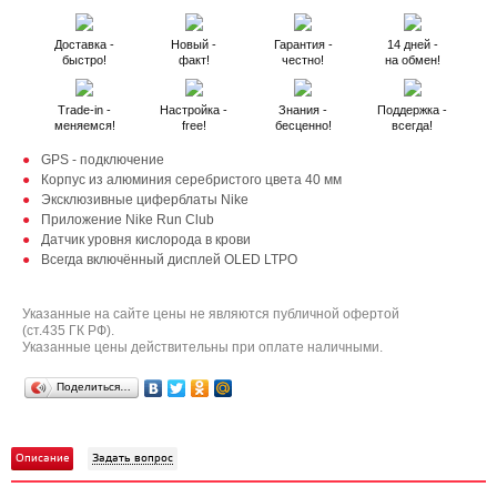
Доставка -
Новый -
Гарантия -
14 дней -
быстро!
факт!
честно!
на обмен!
Trade-in -
Настройка -
Знания -
Поддержка -
меняемся!
free!
бесценно!
всегда!
GPS - подключение
Корпус из алюминия серебристого цвета 40 мм
Эксклюзивные циферблаты Nike
Приложение Nike Run Club
Датчик уровня кислорода в крови
Всегда включённый дисплей OLED LTPO
Указанные на сайте цены не являются публичной офертой
(ст.435 ГК РФ).
Указанные цены действительны при оплате наличными.
Поделиться…
Описание
Задать вопрос