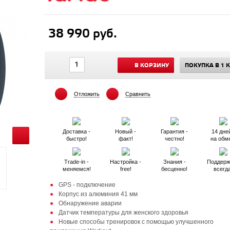
38 990 руб.
В КОРЗИНУ
ПОКУПКА В 1 
Отложить
Сравнить
Доставка -
Новый -
Гарантия -
14 дней
быстро!
факт!
честно!
на обм
Trade-in -
Настройка -
Знания -
Поддерж
меняемся!
free!
бесценно!
всегд
GPS - подключение
Корпус из алюминия 41 мм
Обнаружение аварии
Датчик температуры для женского здоровья
Новые способы тренировок с помощью улучшенного