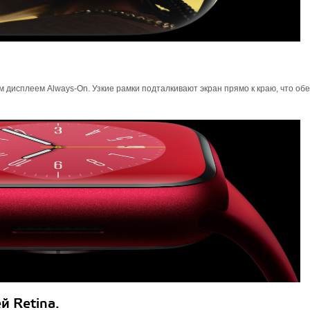
 дисплеем Always‑On. Узкие рамки подталкивают экран прямо к краю, что об
й Retina.