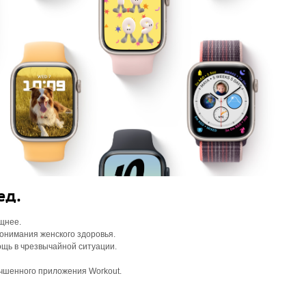
ед.
щнее.
понимания женского здоровья.
щь в чрезвычайной ситуации.
чшенного приложения Workout.