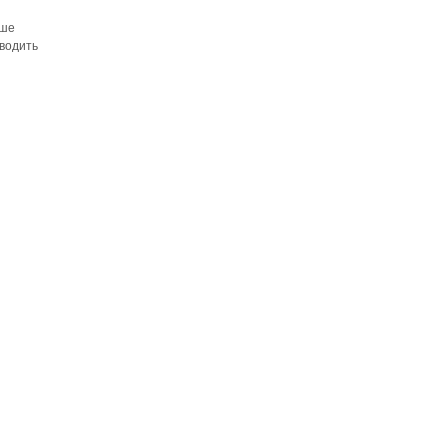
аше
водить