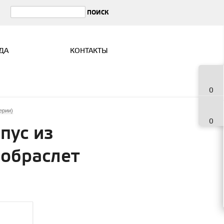
ДА
КОНТАКТЫ
0
ерии)
0
пус из
нобраслет