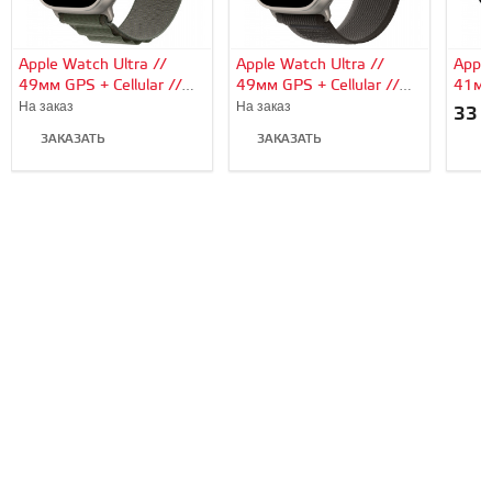
Apple Watch Ultra //
Apple Watch Ultra //
Apple
49мм GPS + Cellular //
49мм GPS + Cellular //
41мм
Корпус из титана,
Корпус из титана,
алюм
На заказ
На заказ
33 
ремешок Alpine Loop
ремешок Trail Loop
«тём
ЗАКАЗАТЬ
ЗАКАЗАТЬ
зеленого цвета, S
черно-серого цвета, M/L
спор
В
цвет