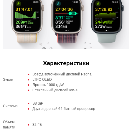
Характеристики
Всегда включённый дисплей Retina
Экран
LTPO OLED
Яркость 1000 кд/м²
Стеклянный дисплей Ion-X
S8 SiP
Система
Двухъядерный 64‑битный процессор
Объем
32 ГБ
памяти