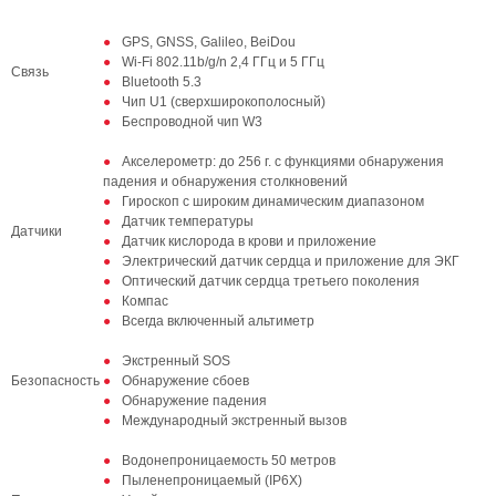
GPS, GNSS, Galileo, BeiDou
Wi-Fi 802.11b/g/n 2,4 ГГц и 5 ГГц
Связь
Bluetooth 5.3
Чип U1 (сверхширокополосный)
Беспроводной чип W3
Акселерометр: до 256 г. с функциями обнаружения
падения и обнаружения столкновений
Гироскоп с широким динамическим диапазоном
Датчик температуры
Датчики
Датчик кислорода в крови и приложение
Электрический датчик сердца и приложение для ЭКГ
Оптический датчик сердца третьего поколения
Компас
Всегда включенный альтиметр
Экстренный SOS
Безопасность
Обнаружение сбоев
Обнаружение падения
Международный экстренный вызов
Водонепроницаемость 50 метров
Пыленепроницаемый (IP6X)