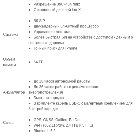
Разрешение 396×484 пикс
Стеклянный дисплей Ion-X
S9 SiP
Двухъядерный 64‑битный процессор
Управление жестами
Система
Более быстрая Siri на устройстве с доступом к данным о
состоянии здоровья
Точный поиск для iPhone
Объем
64 ГБ
памяти
До 18 часов автономной работы
До 36 часов работы в режиме низкого
Аккумулятор
энергопотребления
Быстрая зарядка
В комплекте кабель USB‑C с магнитным креплением для
быстрой зарядки
GPS, GNSS, Galileo, BeiDou
Связь
Wi-Fi (802.11b/g/n, 2,4 ГГц и 5 ГГц)
Bluetooth 5.3