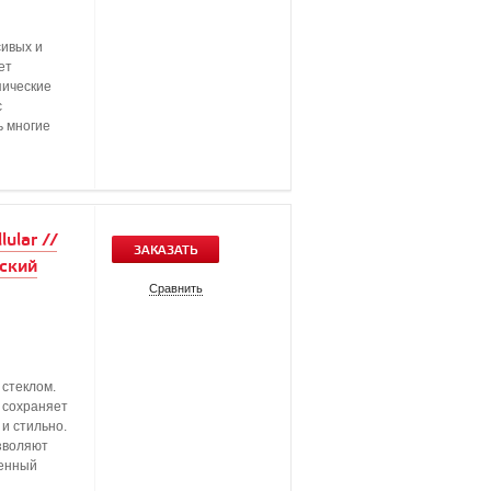
сивых и
ет
пические
с
ь многие
ular //
ЗАКАЗАТЬ
ский
Сравнить
 стеклом.
 сохраняет
и стильно.
зволяют
шенный