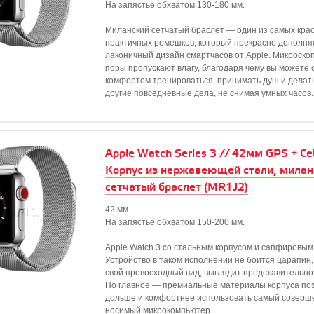
На запястье обхватом 130-180 мм.
Миланский сетчатый браслет — один из самых кра
практичных ремешков, который прекрасно дополня
лаконичный дизайн смартчасов от Apple. Микроско
поры пропускают влагу, благодаря чему вы можете 
комфортом тренироваться, принимать душ и делат
другие повседневные дела, не снимая умных часов.
Apple Watch Series 3 // 42мм GPS + Cell
Корпус из нержавеющей стали, милан
сетчатый браслет (MR1J2)
42 мм
На запястье обхватом 150-200 мм.
Apple Watch 3 со стальным корпусом и сапфировым
Устройство в таком исполнении не боится царапин,
свой превосходный вид, выглядит представительно 
Но главное — премиальные материалы корпуса по
дольше и комфортнее использовать самый совер
носимый микрокомпьютер.