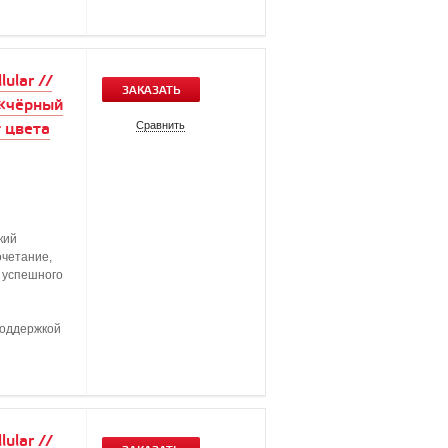
ular //
ЗАКАЗАТЬ
 «чёрный
Сравнить
 цвета
кий
очетание,
, успешного
поддержкой
ular //