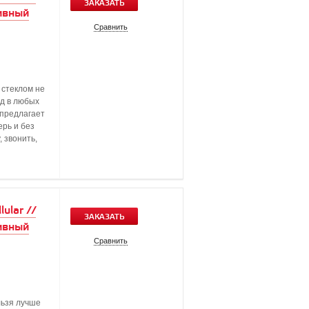
ЗАКАЗАТЬ
ивный
Сравнить
 стеклом не
д в любых
 предлагает
рь и без
 звонить,
ular //
ЗАКАЗАТЬ
ивный
Сравнить
льзя лучше