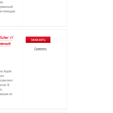
le.
думанный
ечатляющую
ular //
ЗАКАЗАТЬ
ивный
Сравнить
на Apple
пен
позволяет
сов. В
r,
мешки из