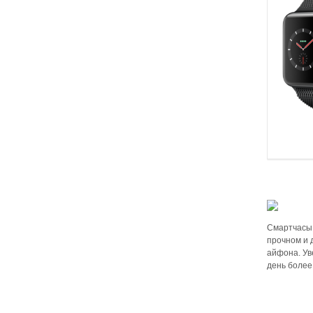
Смартчасы 
прочном и 
айфона. Ув
день боле