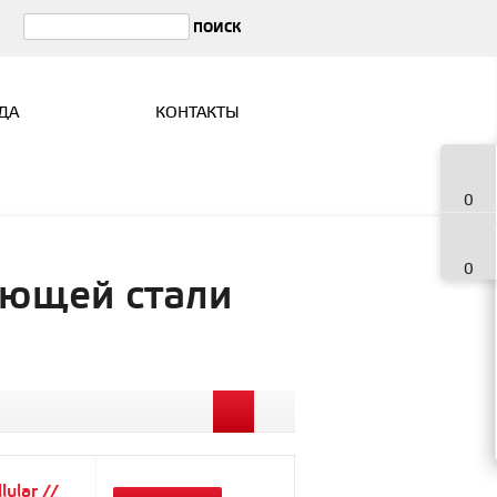
ДА
КОНТАКТЫ
0
0
веющей стали
ular //