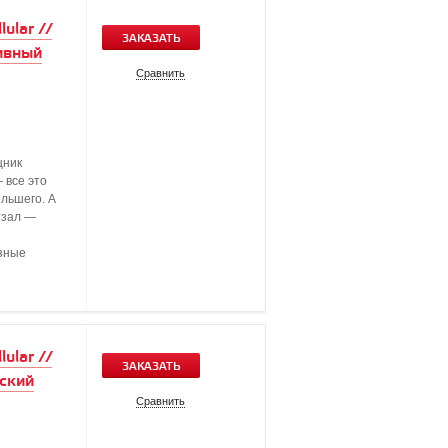
ular //
ЗАКАЗАТЬ
ивный
Сравнить
щник
 все это
льшего. А
тзал —
езные
ular //
ЗАКАЗАТЬ
ский
Сравнить