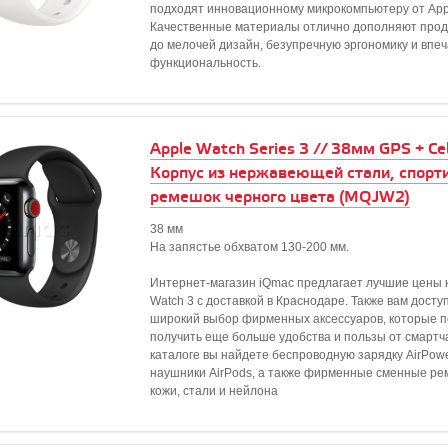
подходят инновационному микрокомпьютеру от App
Качественные материалы отлично дополняют про
до мелочей дизайн, безупречную эргономику и вп
функциональность.
Apple Watch Series 3 // 38мм GPS + Cell
Корпус из нержавеющей стали, спорт
ремешок черного цвета (MQJW2)
38 мм
На запястье обхватом 130-200 мм.
Интернет-магазин iQmac предлагает лучшие цены 
Watch 3 с доставкой в Краснодаре. Также вам досту
широкий выбор фирменных аксессуаров, которые 
получить еще больше удобства и пользы от смартча
каталоге вы найдете беспроводную зарядку AirPowe
наушники AirPods, а также фирменные сменные ре
кожи, стали и нейлона