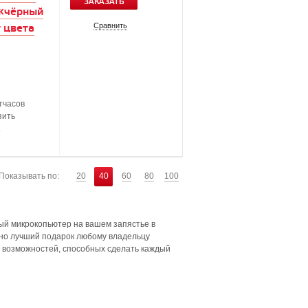
ЗАКАЗАТЬ
 «чёрный
Сравнить
 цвета
тчасов
зить
.
Показывать по:
20
40
60
80
100
ый микрокопьютер на вашем запястье в
ьно лучший подарок любому владельцу
о возможностей, способных сделать каждый