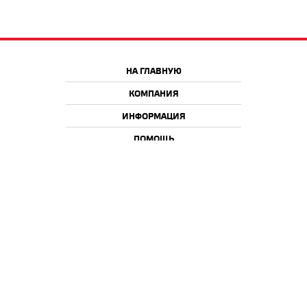
НА ГЛАВНУЮ
КОМПАНИЯ
ИНФОРМАЦИЯ
ПОМОЩЬ
Краснодар
Москва
+7 918 9 222 222
+7 988 666 666 8
+7 938 4 222 222
2026 © iQmac.ru
Все права защищены