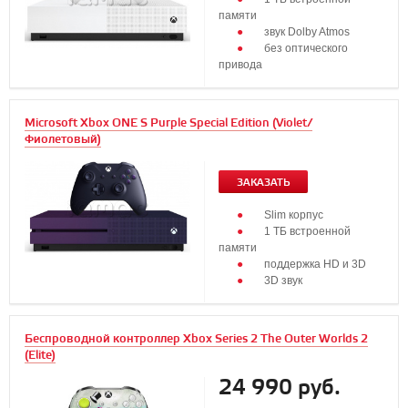
памяти
звук Dolby Atmos
без оптического
привода
Microsoft Xbox ONE S Purple Special Edition (Violet/
Фиолетовый)
ЗАКАЗАТЬ
Slim корпус
1 ТБ встроенной
памяти
поддержка HD и 3D
3D звук
Беспроводной контроллер Xbox Series 2 The Outer Worlds 2
(Elite)
24 990 руб.