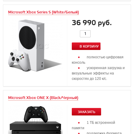
Microsoft Xbox Series S (White/Белый)
36 990 руб.
В КОРЗИНУ
полностью цифровая
консоль
ускоренная загрузка и
визуальные эффекты на
скоростях до 120 к/с.
...
Microsoft Xbox ONE X (Black/Черный)
ЗАКАЗАТЬ
1 ТБ встроенной
памяти
поддержка формата