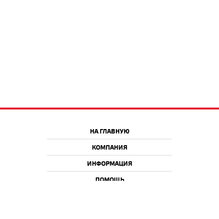
НА ГЛАВНУЮ
КОМПАНИЯ
ИНФОРМАЦИЯ
ПОМОЩЬ
Краснодар
Москва
+7 918 9 222 222
+7 988 666 666 8
+7 938 4 222 222