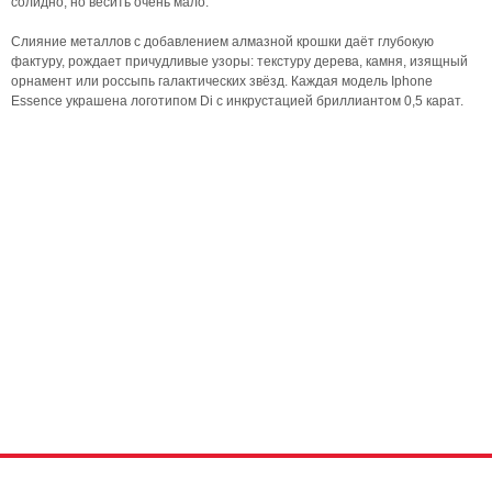
солидно, но весить очень мало.
Слияние металлов с добавлением алмазной крошки даёт глубокую
фактуру, рождает причудливые узоры: текстуру дерева, камня, изящный
орнамент или россыпь галактических звёзд. Каждая модель Iphone
Essence украшена логотипом Di с инкрустацией бриллиантом 0,5 карат.