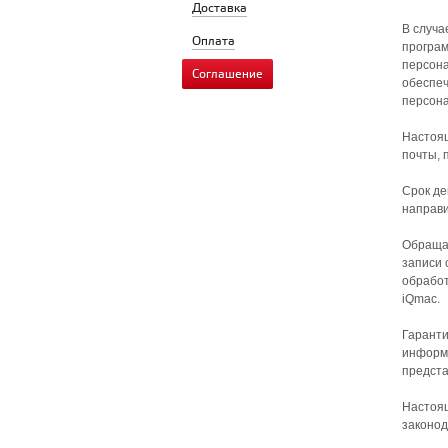
Доставка
В случа
Оплата
програм
персона
Соглашение
обеспеч
персон
Настоящ
почты, 
Срок де
направи
Обращае
записи 
обработ
iQmac.
Гаранти
информа
предст
Настоящ
законод