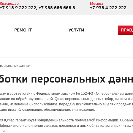
Краснодар
Москва
+7 918 9 222 222, +7 988 666 666 8
+7 938 4 222 222
РЕМОНТ
УСЛУГИ
ПРАВ
ерсональных данных
ботки персональных дан
им в соответствии с Федеральным законом № 152-ФЗ «О персональных данн
гласие на обработку компанией iQmac персональных данных: сбор, системати
ение, изменение), использование, передачу исключительно в целях продажи 
сано ниже, блокирование, обезличивание, уничтожение.
я iQmac гарантирует конфиденциальность получаемой информации. Обрабо
ффективного исполнения заказов, договоров и иных обязательств, принятых 
ению.