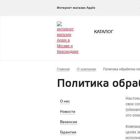
Интернет магазин Apple
КАТАЛОГ
Главная
О компании
Политика обработки п
Политика обра
Настоящ
О нас
свое со
(обновл
Новости
это опи
Вакансии
Компани
Гарантия
целях э
исполн