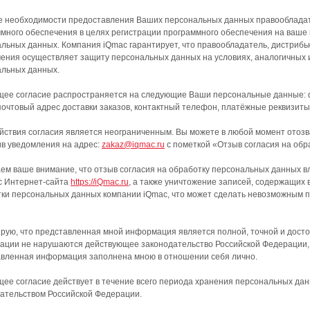
е необходимости предоставления Ваших персональных данных правообладат
много обеспечения в целях регистрации программного обеспечения на ваше 
льных данных. Компания iQmac гарантирует, что правообладатель, дистриб
ения осуществляет защиту персональных данных на условиях, аналогичных
альных данных.
ее согласие распространяется на следующие Ваши персональные данные: ф
почтовый адрес доставки заказов, контактный телефон, платёжные реквизиты
йствия согласия является неограниченным. Вы можете в любой момент отозв
в уведомления на адрес:
zakaz@iqmac.ru
с пометкой «Отзыв согласия на об
м ваше внимание, что отзыв согласия на обработку персональных данных в
с Интернет-сайта
https://iQmac.ru
, а также уничтожение записей, содержащих
ки персональных данных компании iQmac, что может сделать невозможным 
рую, что представленная мной информация является полной, точной и досто
ции не нарушаются действующее законодательство Российской Федерации, з
авленная информация заполнена мною в отношении себя лично.
ее согласие действует в течение всего периода хранения персональных дан
ательством Российской Федерации.