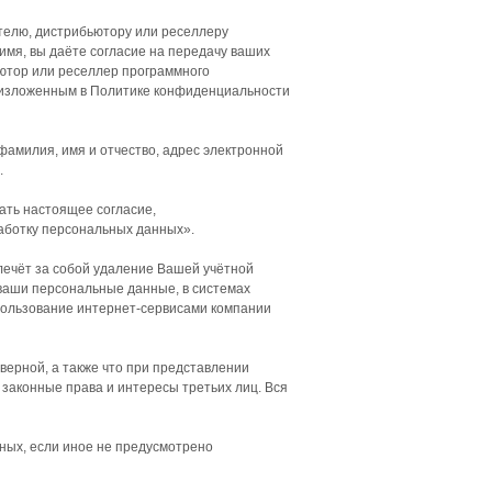
елю, дистрибьютору или реселлеру
имя, вы даёте согласие на передачу ваших
ьютор или реселлер программного
 изложенным в Политике конфиденциальности
амилия, имя и отчество, адрес электронной
.
ать настоящее согласие,
работку персональных данных».
лечёт за собой удаление Вашей учётной
 ваши персональные данные, в системах
пользование интернет-сервисами компании
верной, а также что при представлении
аконные права и интересы третьих лиц. Вся
ных, если иное не предусмотрено