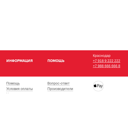
Краснодар
ИНФОРМАЦИЯ
ПОМОЩЬ
+7 918 9 222 222
+7 988 666 666 8
Помощь
Вопрос-ответ
Условия оплаты
Производители
Условия доставки
Купить iPhone, iPad,
Гарантия на товар
с доставкой по Кра
Сочи, Геленджик, Н