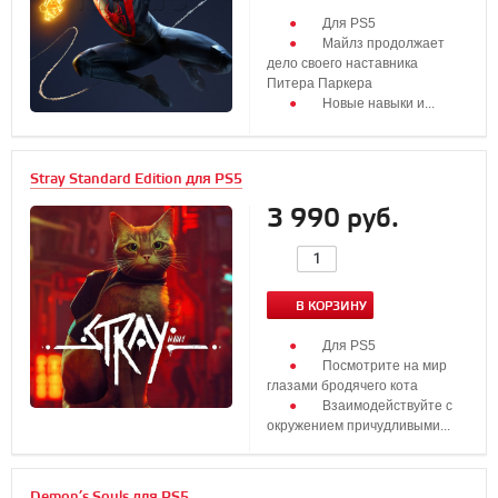
Для PS5
Майлз продолжает
дело своего наставника
Питера Паркера
Новые навыки и...
Stray Standard Edition для PS5
3 990 руб.
В КОРЗИНУ
Для PS5
‎Посмотрите на мир
глазами бродячего кота
Взаимодействуйте с
окружением причудливыми...
Demon’s Souls для PS5