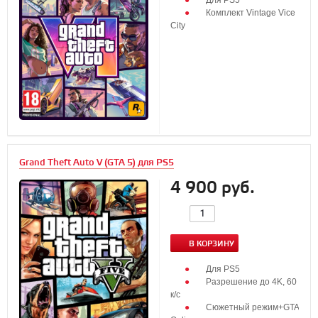
Для PS5
Комплект Vintage Vice
City
Grand Theft Auto V (GTA 5) для PS5
4 900 руб.
В КОРЗИНУ
Для PS5
Разрешение до 4K, 60
к/с
Сюжетный режим+GTA