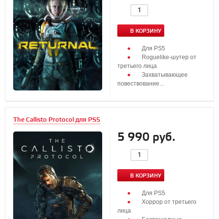
В КОРЗИНУ
Для PS5
Roguelike-шутер от
третьего лица
Захватывающее
повествование...
The Callisto Protocol для PS5
5 990 руб.
В КОРЗИНУ
Для PS5
Хоррор от третьего
лица