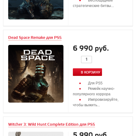
Беспощадные
стратегические битвы...
Dead Space Remake для PS5
6 990 руб.
В КОРЗИНУ
Для PS5
Ремейк научно-
популярного хоррора
Импровизируйте,
чтобы выжить...
Witcher 3: Wild Hunt Complete Edition для PS5
5 990 руб.