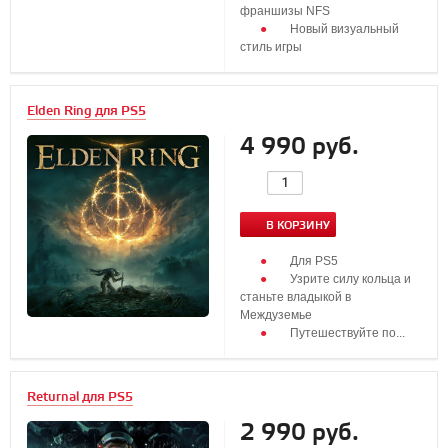
франшизы NFS
Новый визуальный
стиль игры
Elden Ring для PS5
4 990 руб.
В КОРЗИНУ
Для PS5
Узрите силу кольца и
станьте владыкой в
Междуземье
Путешествуйте по...
Returnal для PS5
2 990 руб.