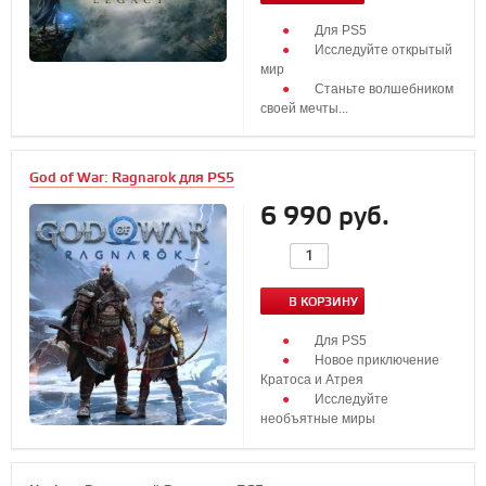
Для PS5
Исследуйте открытый
мир
Станьте волшебником
своей мечты...
God of War: Ragnarok для PS5
6 990 руб.
В КОРЗИНУ
Для PS5
Новое приключение
Кратоса и Атрея
Исследуйте
необъятные миры
...