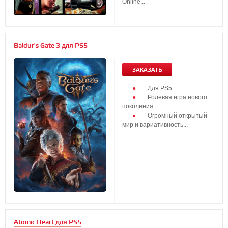
Online...
Baldur's Gate 3 для PS5
ЗАКАЗАТЬ
Для PS5
Ролевая игра нового
поколения
Огромный открытый
мир и вариативность...
Atomic Heart для PS5