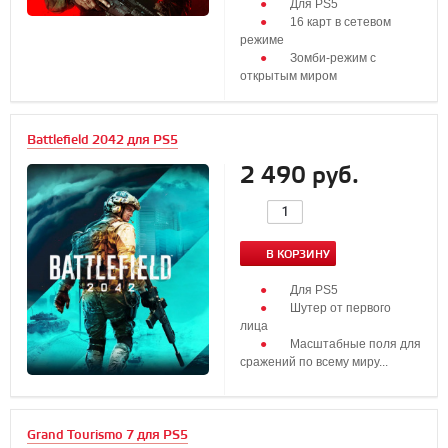
Для PS5
16 карт в сетевом
режиме
Зомби-режим с
открытым миром
...
Battlefield 2042 для PS5
2 490 руб.
В КОРЗИНУ
Для PS5
Шутер от первого
лица
Масштабные поля для
сражений по всему миру...
Grand Tourismo 7 для PS5