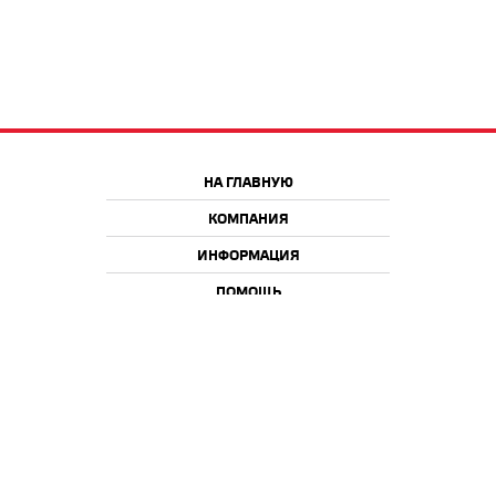
НА ГЛАВНУЮ
КОМПАНИЯ
ИНФОРМАЦИЯ
ПОМОЩЬ
Краснодар
Москва
+7 918 9 222 222
+7 988 666 666 8
+7 938 4 222 222
2026 © iQmac.ru
Все права защищены