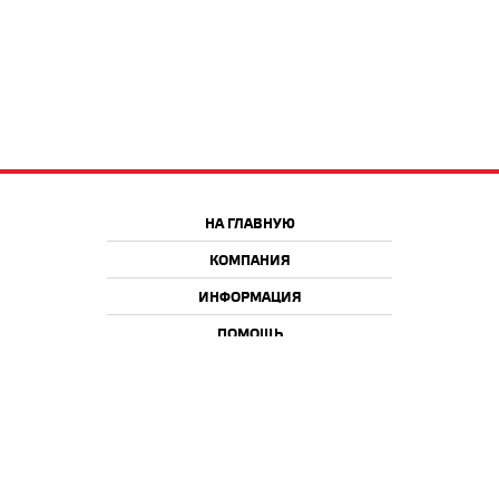
НА ГЛАВНУЮ
КОМПАНИЯ
ИНФОРМАЦИЯ
ПОМОЩЬ
Краснодар
Москва
+7 918 9 222 222
+7 988 666 666 8
+7 938 4 222 222
2026 © iQmac.ru
Все права защищены