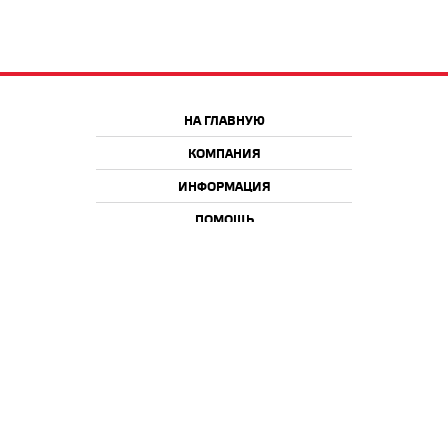
НА ГЛАВНУЮ
КОМПАНИЯ
ИНФОРМАЦИЯ
ПОМОЩЬ
Краснодар
Москва
+7 918 9 222 222
+7 988 666 666 8
+7 938 4 222 222
2026 © iQmac.ru
Все права защищены