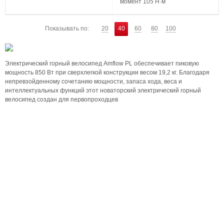
момент 105 Н·м
...
Показывать по:
20
40
60
80
100
Электрический горный велосипед Amflow PL обеспечивает пиковую
мощность 850 Вт при сверхлегкой конструкции весом 19,2 кг. Благодаря
непревзойденному сочетанию мощности, запаса хода, веса и
интеллектуальных функций этот новаторский электрический горный
велосипед создан для первопроходцев