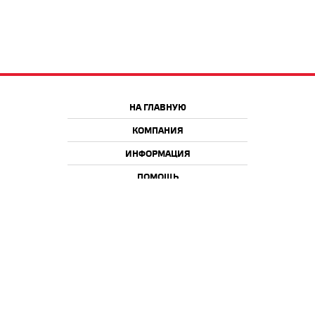
НА ГЛАВНУЮ
КОМПАНИЯ
ИНФОРМАЦИЯ
ПОМОЩЬ
Краснодар
Москва
+7 918 9 222 222
+7 988 666 666 8
+7 938 4 222 222
2026 © iQmac.ru
Все права защищены