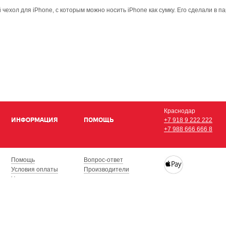
ехол для iPhone, с которым можно носить iPhone как сумку. Его сделали в пар
Краснодар
ИНФОРМАЦИЯ
ПОМОЩЬ
+7 918 9 222 222
+7 988 666 666 8
Помощь
Вопрос-ответ
Условия оплаты
Производители
Условия доставки
Купить iPhone, iPad,
Гарантия на товар
с доставкой по Кра
Сочи, Геленджик, Н