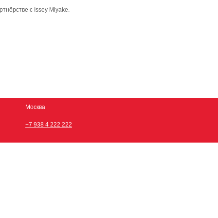
тнёрстве с Issey Miyake.
Москва
+7 938 4 222 222
 Apple Watch и другую технику Apple
снодарскому краю:
овороссийск, Майкоп