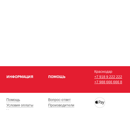
Краснодар
ИНФОРМАЦИЯ
ПОМОЩЬ
+7 918 9 222 222
+7 988 666 666 8
Помощь
Вопрос-ответ
Условия оплаты
Производители
Условия доставки
Купить iPhone, iPad,
Гарантия на товар
с доставкой по Кра
Сочи, Геленджик, Н