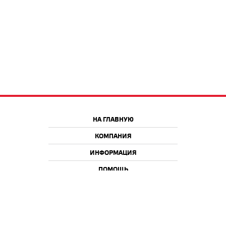
НА ГЛАВНУЮ
КОМПАНИЯ
ИНФОРМАЦИЯ
ПОМОЩЬ
Краснодар
Москва
+7 918 9 222 222
+7 988 666 666 8
+7 938 4 222 222