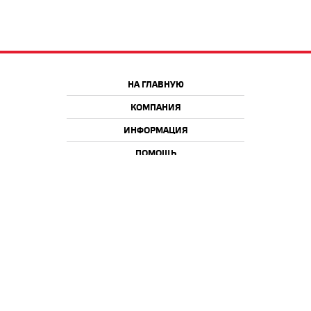
НА ГЛАВНУЮ
КОМПАНИЯ
ИНФОРМАЦИЯ
ПОМОЩЬ
Краснодар
Москва
+7 918 9 222 222
+7 988 666 666 8
+7 938 4 222 222
2026 © iQmac.ru
Все права защищены