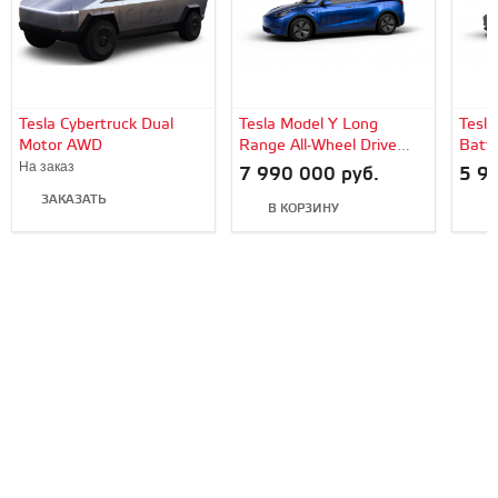
Tesla Cybertruck Dual
Tesla Model Y Long
Tesla
Motor AWD
Range All-Wheel Drive
Batte
Blue Metallic
На заказ
7 990 000 руб.
5 9
ЗАКАЗАТЬ
В КОРЗИНУ
В