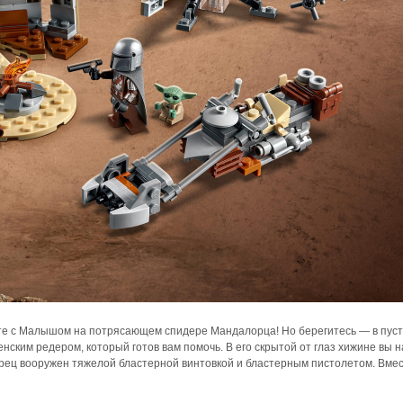
те с Малышом на потрясающем спидере Мандалорца! Но берегитесь — в пус
нским редером, который готов вам помочь. В его скрытой от глаз хижине вы 
рец вооружен тяжелой бластерной винтовкой и бластерным пистолетом. Вме