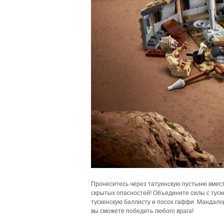
Пронеситесь через татуинскую пустыню вмес
скрытых опасностей! Объедините силы с туске
тускенскую баллисту и посох гаффи. Мандало
вы сможете победить любого врага!