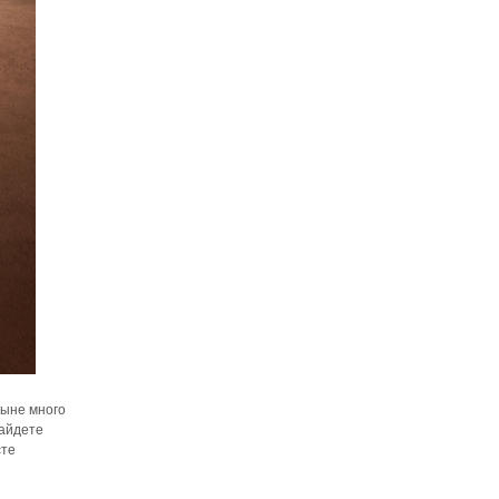
тыне много
найдете
сте