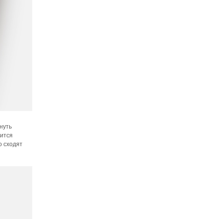
нуть
тится
о сходят