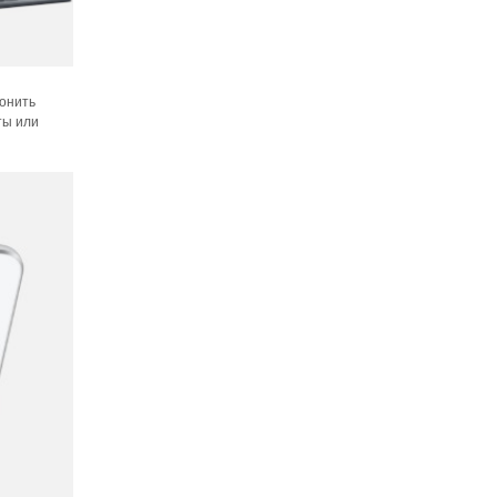
вонить
ты или