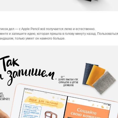
исок дел — с Apple Pencil всё получается легко и естественно.
менте и запишите идею, которая пришла в голову минуту назад. Пользоватьс
арандашом, только умеет он намного больше.