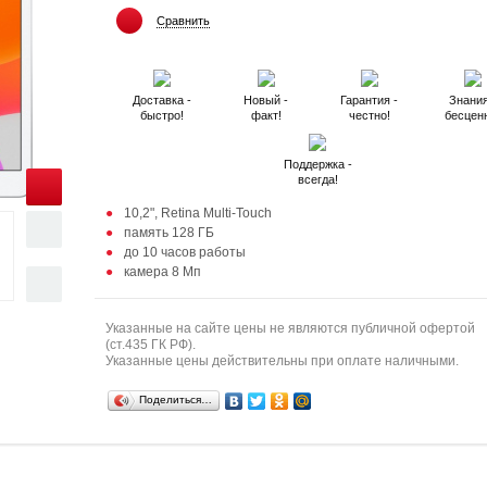
Сравнить
Доставка -
Новый -
Гарантия -
Знания
быстро!
факт!
честно!
бесцен
Поддержка -
всегда!
10,2", Retina Multi‑Touch
память 128 ГБ
до 10 часов работы
камера 8 Мп
Указанные на сайте цены не являются публичной офертой
(ст.435 ГК РФ).
Указанные цены действительны при оплате наличными.
Поделиться…