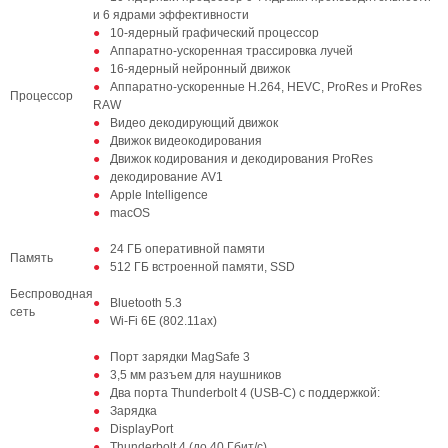
и 6 ядрами эффективности
10-ядерный графический процессор
Аппаратно-ускоренная трассировка лучей
16-ядерный нейронный движок
Аппаратно-ускоренные H.264, HEVC, ProRes и ProRes
Процессор
RAW
Видео декодирующий движок
Движок видеокодирования
Движок кодирования и декодирования ProRes
декодирование AV1
Apple Intelligence
macOS
24 ГБ оперативной памяти
Память
512 ГБ встроенной памяти, SSD
Беспроводная
Bluetooth 5.3
сеть
Wi-Fi 6E (802.11ax)
Порт зарядки MagSafe 3
3,5 мм разъем для наушников
Два порта Thunderbolt 4 (USB-C) с поддержкой:
Зарядка
DisplayPort
Thunderbolt 4 (до 40 Гбит/с)