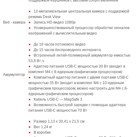
поддержкой наушников с высоким сопротивлением
12-мегапиксельная центральная камера с поддержкой
режима Desk View
Веб - камера
Запись HD-видео 1080p
Усовершенствованный процессор обработки сигналов
изображений с вычислительным видео
До 18 часов потокового видео
До 15 часов беспроводного интернета
Встроенный литий-полимерный аккумулятор емкостью
53,8 Вт·ч
Адаптер питания USB-C мощностью 30 Вт (входит в
комплект M4 с 8-ядерным графическим процессором)
Аккумулятор
Компактный адаптер питания с двумя портами USB-C
мощностью 35 Вт (входит в комплект M4 с 10-ядерным
графическим процессором; можно настроить для M4 с 8-
ядерным графическим процессором)
Кабель USB-C — MagSafe 3
Возможность быстрой зарядки с помощью адаптера
питания USB-C мощностью 70 Вт
Размер 1,13 х 30,41 х 21,5 см
Вес 1,24 кг
В коробке: