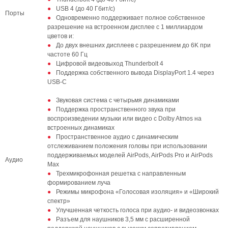
USB 4 (до 40 Гбит/с)
Порты
Одновременно поддерживает полное собственное
разрешение на встроенном дисплее с 1 миллиардом
цветов и:
До двух внешних дисплеев с разрешением до 6K при
частоте 60 Гц
Цифровой видеовыход Thunderbolt 4
Поддержка собственного вывода DisplayPort 1.4 через
USB-C
Звуковая система с четырьмя динамиками
Поддержка пространственного звука при
воспроизведении музыки или видео с Dolby Atmos на
встроенных динамиках
Пространственное аудио с динамическим
отслеживанием положения головы при использовании
поддерживаемых моделей AirPods, AirPods Pro и AirPods
Аудио
Max
Трехмикрофонная решетка с направленным
формированием луча
Режимы микрофона «Голосовая изоляция» и «Широкий
спектр»
Улучшенная четкость голоса при аудио- и видеозвонках
Разъем для наушников 3,5 мм с расширенной