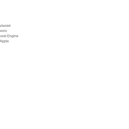
альная
ного
ural Engine
Apple