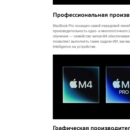
Профессиональная произво
MacBook Pro оснащен самой передовой линей
производительность одно- и многопоточного
обучения — семейство чипов M4 обеспечивает 
позволяет выполнять такие задачи ИИ, как м
Intelligence на устройстве.
Графическая производител