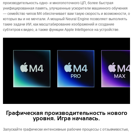
производительность одно- и многопоточного ЦП, более быстрая
унифицированная память, улучшенные ускорители машинного обучения
— семейство чипов M4 обеспечивает вам такую ​​скорость и возможности, о
которых вы и не мечтали. А мощный Neural Engine позволяет выполнять
такие задачи ИИ, как масштабирование изображений и создание
субтитров к видео, а также функции Apple Intelligence на устройстве.
Графическая производительность нового
уровня. Игра началась.
Запускайте графически интенсивные рабочие процессы с отзывчивостью,