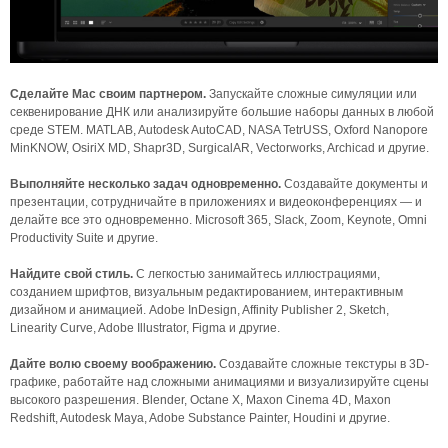
Сделайте Mac своим партнером.
Запускайте сложные симуляции или
секвенирование ДНК или анализируйте большие наборы данных в любой
среде STEM. MATLAB, Autodesk AutoCAD, NASA TetrUSS, Oxford Nanopore
MinKNOW, OsiriX MD, Shapr3D, SurgicalAR, Vectorworks, Archicad и другие.
Выполняйте несколько задач одновременно.
Создавайте документы и
презентации, сотрудничайте в приложениях и видеоконференциях — и
делайте все это одновременно. Microsoft 365, Slack, Zoom, Keynote, Omni
Productivity Suite и другие.
Найдите свой стиль.
С легкостью занимайтесь иллюстрациями,
созданием шрифтов, визуальным редактированием, интерактивным
дизайном и анимацией. Adobe InDesign, Affinity Publisher 2, Sketch,
Linearity Curve, Adobe Illustrator, Figma и другие.
Дайте волю своему воображению.
Создавайте сложные текстуры в 3D-
графике, работайте над сложными анимациями и визуализируйте сцены
высокого разрешения. Blender, Octane X, Maxon Cinema 4D, Maxon
Redshift, Autodesk Maya, Adobe Substance Painter, Houdini и другие.