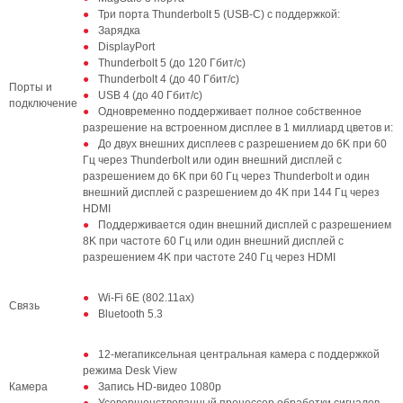
Три порта Thunderbolt 5 (USB-C) с поддержкой:
Зарядка
DisplayPort
Thunderbolt 5 (до 120 Гбит/с)
Thunderbolt 4 (до 40 Гбит/с)
Порты и
USB 4 (до 40 Гбит/с)
подключение
Одновременно поддерживает полное собственное
разрешение на встроенном дисплее в 1 миллиард цветов и:
До двух внешних дисплеев с разрешением до 6K при 60
Гц через Thunderbolt или один внешний дисплей с
разрешением до 6K при 60 Гц через Thunderbolt и один
внешний дисплей с разрешением до 4K при 144 Гц через
HDMI
Поддерживается один внешний дисплей с разрешением
8K при частоте 60 Гц или один внешний дисплей с
разрешением 4K при частоте 240 Гц через HDMI
Wi-Fi 6E (802.11ax)
Связь
Bluetooth 5.3
12-мегапиксельная центральная камера с поддержкой
режима Desk View
Камера
Запись HD-видео 1080p