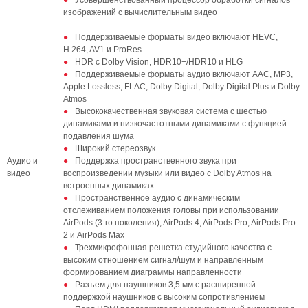
Усовершенствованный процессор обработки сигналов
изображений с вычислительным видео
Поддерживаемые форматы видео включают HEVC,
H.264, AV1 и ProRes.
HDR с Dolby Vision, HDR10+/HDR10 и HLG
Поддерживаемые форматы аудио включают AAC, MP3,
Apple Lossless, FLAC, Dolby Digital, Dolby Digital Plus и Dolby
Atmos
Высококачественная звуковая система с шестью
динамиками и низкочастотными динамиками с функцией
подавления шума
Широкий стереозвук
Аудио и
Поддержка пространственного звука при
видео
воспроизведении музыки или видео с Dolby Atmos на
встроенных динамиках
Пространственное аудио с динамическим
отслеживанием положения головы при использовании
AirPods (3-го поколения), AirPods 4, AirPods Pro, AirPods Pro
2 и AirPods Max
Трехмикрофонная решетка студийного качества с
высоким отношением сигнал/шум и направленным
формированием диаграммы направленности
Разъем для наушников 3,5 мм с расширенной
поддержкой наушников с высоким сопротивлением