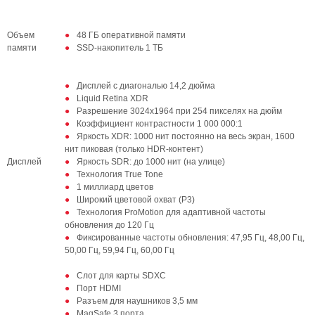
Объем
48 ГБ оперативной памяти
памяти
SSD‑накопитель 1 ТБ
Дисплей с диагональю 14,2 дюйма
Liquid Retina XDR
Разрешение 3024х1964 при 254 пикселях на дюйм
Коэффициент контрастности 1 000 000:1
Яркость XDR: 1000 нит постоянно на весь экран, 1600
нит пиковая (только HDR-контент)
Дисплей
Яркость SDR: до 1000 нит (на улице)
Технология True Tone
1 миллиард цветов
Широкий цветовой охват (P3)
Технология ProMotion для адаптивной частоты
обновления до 120 Гц
Фиксированные частоты обновления: 47,95 Гц, 48,00 Гц,
50,00 Гц, 59,94 Гц, 60,00 Гц
Слот для карты SDXC
Порт HDMI
Разъем для наушников 3,5 мм
MagSafe 3 порта