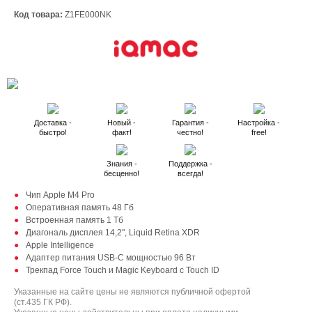
Код товара:
Z1FE000NK
Доставка -
Новый -
Гарантия -
Настройка -
быстро!
факт!
честно!
free!
Знания -
Поддержка -
бесценно!
всегда!
Чип Apple M4 Pro
Оперативная память 48 Гб
Встроенная память 1 Тб
Диагональ дисплея 14,2", Liquid Retina XDR
Apple Intelligence
Адаптер питания USB-C мощностью 96 Вт
Трекпад Force Touch и Magic Keyboard с Touch ID
Указанные на сайте цены не являются публичной офертой
(ст.435 ГК РФ).