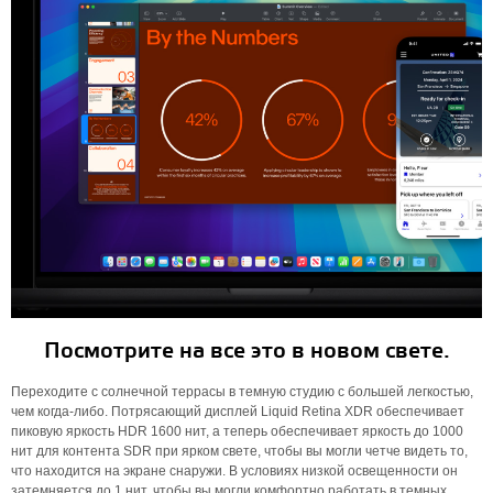
Посмотрите на все это в новом свете.
Переходите с солнечной террасы в темную студию с большей легкостью,
чем когда-либо. Потрясающий дисплей Liquid Retina XDR обеспечивает
пиковую яркость HDR 1600 нит, а теперь обеспечивает яркость до 1000
нит для контента SDR при ярком свете, чтобы вы могли четче видеть то,
что находится на экране снаружи. В условиях низкой освещенности он
затемняется до 1 нит, чтобы вы могли комфортно работать в темных