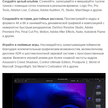
Создайте целый альбом.
Сочиняйте, записывайте и микшируйте тысячи
треков с помощью сотен плагинов в реальном времени. Logic Pro, Pro
Tools, Ableton Live, Cubase, Adobe Audition, FL Studio, MainStage и другие.
Создавайте истории, достойные рассказа.
Просматривайте кадры в
формате 4K и 8K и занимайтесь динамической графикой и композицией с
невероятно быстрым рендерингом. DaVinci Resolve Studio, Adobe
Premiere Pro, Final Cut Pro, Motion, Adobe After Effects, Nuke, Autodesk Flame
и другие.
Играйте в любимые игры.
Наслаждайтесь захватывающим геймингом
благодаря исключительным графическим возможностям, великолепному
дисплею XDR и шестиколоночной звуковой системе с пространственным
звуком. Включите игровой режим для более плавной частоты кадров.
Assassin's Creed Shadows, Control Ultimate Edition, Frostpunk 2, World of
Warcraft: Dragonflight, Sid Meier's Civilization VII и другие.