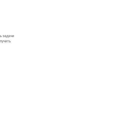
ть задачи
олучить