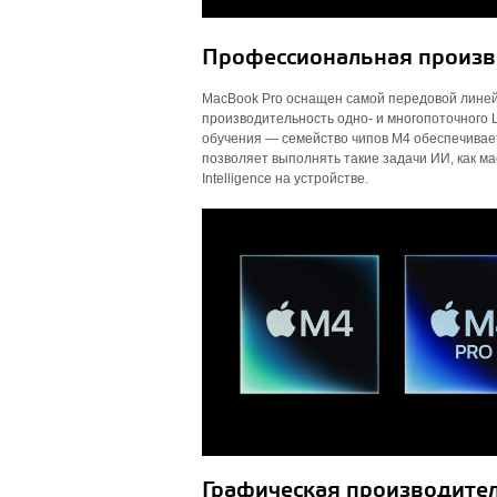
Профессиональная произво
MacBook Pro оснащен самой передовой линей
производительность одно- и многопоточного
обучения — семейство чипов M4 обеспечивает 
позволяет выполнять такие задачи ИИ, как м
Intelligence на устройстве.
Графическая производител