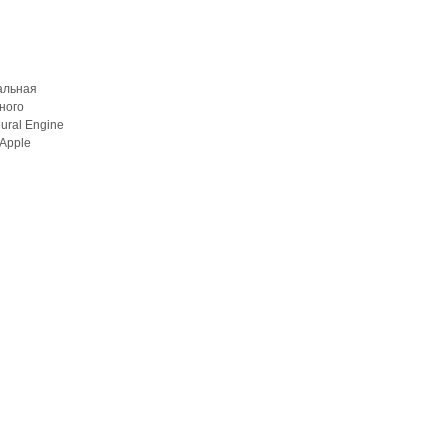
альная
ного
ural Engine
Apple