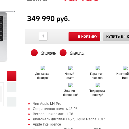
349 990 руб.
В КОРЗИНУ
КУПИТЬ В 1 
Отложить
Сравнить
Доставка -
Новый -
Гарантия -
Настрой
быстро!
факт!
честно!
free!
Знания -
Поддержка -
бесценно!
всегда!
Чип Apple M4 Pro
Оперативная память 48 Гб
Встроенная память 1 Тб
Диагональ дисплея 14,2", Liquid Retina XDR
Apple Intelligence