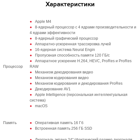
Характеристики
Apple M4
8-ядерный процессор с 4 ядрами производительности и
4 ядрами эффективности
8-ядерный графический процессор
Аппаратно-ускоренная трассировка лучей
16‑ядерная система Neural Engin
Пропускная способность памяти 120 ГБ/с
Аппаратное ускорение H.264, HEVC, ProRes и ProRes
Процессор
RAW
Механизм декодирования видео
Механизм кодирования видео
Механизм кодирования и декодирования ProRes
Декодирование AV1
Apple Intelligence (персональная интеллектуальная
система)
macOS
Память
Оперативная память 16 Гб
Встроенная память 256 ГБ SSD
Диагональ экрана 24" (фактический размер диагонали