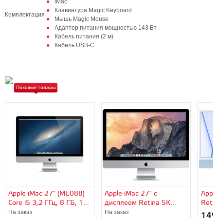
iMac
Клавиатура Magic Keyboard
Комплектация
Мышь Magic Mouse
Адаптер питания мощностью 143 Вт
Кабель питания (2 м)
Кабель USB‑C
Похожие товары
Apple iMac 27" (ME088)
Apple iMac 27" с
Apple
Core i5 3,2 ГГц, 8 ГБ, 1
дисплеем Retina 5K
Retin
TБ, GT 755M
(MF885) Core i5 3,3 ГГц,
M1 8
На заказ
На заказ
149