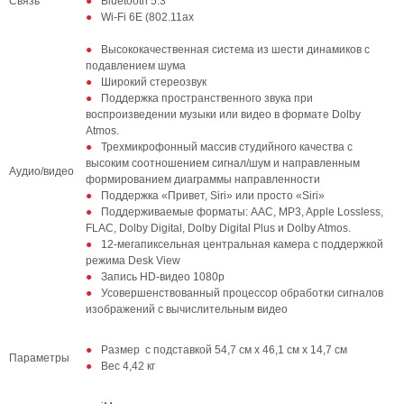
Связь
Bluetooth 5.3
Wi-Fi 6E (802.11ax
Высококачественная система из шести динамиков с
подавлением шума
Широкий стереозвук
Поддержка пространственного звука при
воспроизведении музыки или видео в формате Dolby
Atmos.
Трехмикрофонный массив студийного качества с
высоким соотношением сигнал/шум и направленным
Аудио/видео
формированием диаграммы направленности
Поддержка «Привет, Siri» или просто «Siri»
Поддерживаемые форматы: AAC, MP3, Apple Lossless,
FLAC, Dolby Digital, Dolby Digital Plus и Dolby Atmos.
12-мегапиксельная центральная камера с поддержкой
режима Desk View
Запись HD-видео 1080p
Усовершенствованный процессор обработки сигналов
изображений с вычислительным видео
Размер с подставкой 54,7 см х 46,1 см х 14,7 см
Параметры
Вес 4,42 кг