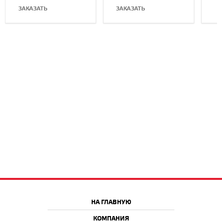
8 ГБ, 1 ТБ, AMD R9
GPU 
ЗАКАЗАТЬ
ЗАКАЗАТЬ
M290
Сини
В
НА ГЛАВНУЮ
КОМПАНИЯ