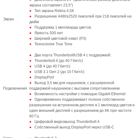
экрана составляет 23,5")
Тип экрана Retina 4,5K
Разрешение 4480х2520 пикселей при 218 пикселей на
Экран
дюйм
Поддержка 1 миллиарда цветов.
Яркость 500 нит
Широкий цветовой охват (P3)
Технология True Tone
Два порта Thunderbolt/USB 4 с поддержкой:
Thunderbolt 4 (до 40 Гбит/с)
USB 4 (до 40 Гбит/с)
USB 3.1 Gen 2 (до 10 Гбит/с)
DisplayPort
Выход 3,5 мм для наушников, с расширенной
Подключения
поддержкой наушников с высоким сопротивлением
Возможность настройки с помощью Gigabit Ethernet
Одновременно поддерживает полное собственное
разрешение на встроенном дисплее в 1 миллиард цветов и
один внешний дисплей с разрешением до 6K при частоте
60 Гц
Цифровой видеовыход Thunderbolt 4
Собственный выход DisplayPort через USB‑C