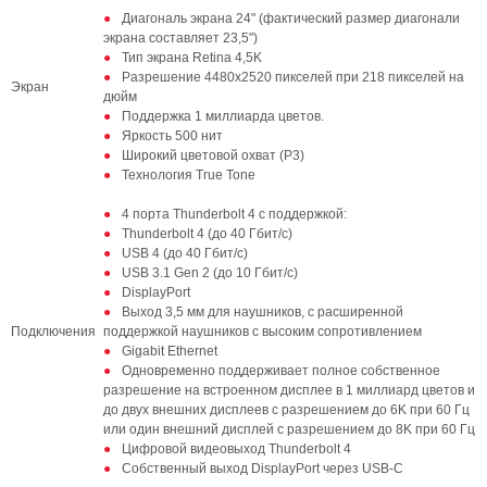
Диагональ экрана 24" (фактический размер диагонали
экрана составляет 23,5")
Тип экрана Retina 4,5K
Разрешение 4480х2520 пикселей при 218 пикселей на
Экран
дюйм
Поддержка 1 миллиарда цветов.
Яркость 500 нит
Широкий цветовой охват (P3)
Технология True Tone
4 порта Thunderbolt 4 с поддержкой:
Thunderbolt 4 (до 40 Гбит/с)
USB 4 (до 40 Гбит/с)
USB 3.1 Gen 2 (до 10 Гбит/с)
DisplayPort
Выход 3,5 мм для наушников, с расширенной
Подключения
поддержкой наушников с высоким сопротивлением
Gigabit Ethernet
Одновременно поддерживает полное собственное
разрешение на встроенном дисплее в 1 миллиард цветов и
до двух внешних дисплеев с разрешением до 6K при 60 Гц
или один внешний дисплей с разрешением до 8K при 60 Гц
Цифровой видеовыход Thunderbolt 4
Собственный выход DisplayPort через USB‑C