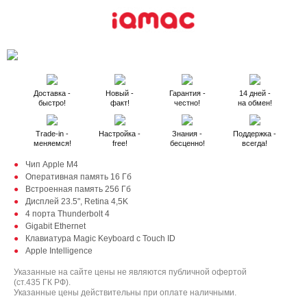
Доставка -
Новый -
Гарантия -
14 дней -
быстро!
факт!
честно!
на обмен!
Trade-in -
Настройка -
Знания -
Поддержка -
меняемся!
free!
бесценно!
всегда!
Чип Apple M4
Оперативная память 16 Гб
Встроенная память 256 Гб
Дисплей 23.5", Retina 4,5K
4 порта Thunderbolt 4
Gigabit Ethernet
Клавиатура Magic Keyboard с Touch ID
Apple Intelligence
Указанные на сайте цены не являются публичной офертой
(ст.435 ГК РФ).
Указанные цены действительны при оплате наличными.