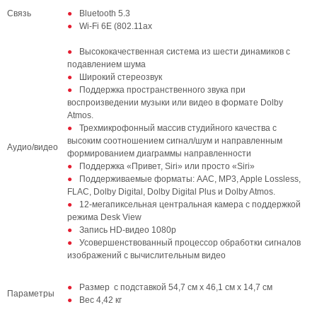
Связь
Bluetooth 5.3
Wi-Fi 6E (802.11ax
Высококачественная система из шести динамиков с
подавлением шума
Широкий стереозвук
Поддержка пространственного звука при
воспроизведении музыки или видео в формате Dolby
Atmos.
Трехмикрофонный массив студийного качества с
высоким соотношением сигнал/шум и направленным
Аудио/видео
формированием диаграммы направленности
Поддержка «Привет, Siri» или просто «Siri»
Поддерживаемые форматы: AAC, MP3, Apple Lossless,
FLAC, Dolby Digital, Dolby Digital Plus и Dolby Atmos.
12-мегапиксельная центральная камера с поддержкой
режима Desk View
Запись HD-видео 1080p
Усовершенствованный процессор обработки сигналов
изображений с вычислительным видео
Размер с подставкой 54,7 см х 46,1 см х 14,7 см
Параметры
Вес 4,42 кг