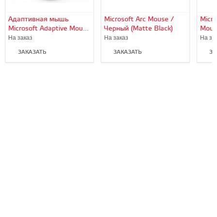
Адаптивная мышь
Microsoft Arc Mouse /
Micro
Microsoft Adaptive Mouse
Черный (Matte Black)
Mouse
/ Черный (Black)
Gray)
На заказ
На заказ
На за
ЗАКАЗАТЬ
ЗАКАЗАТЬ
ЗА