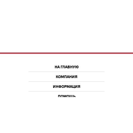
НА ГЛАВНУЮ
КОМПАНИЯ
ИНФОРМАЦИЯ
ПОМОЩЬ
Краснодар
Москва
+7 918 9 222 222
+7 988 666 666 8
+7 938 4 222 222
2026 © iQmac.ru