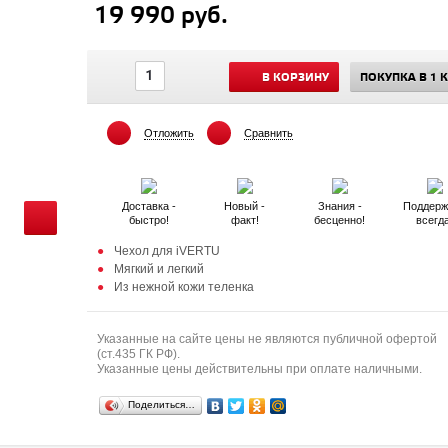
19 990 руб.
В КОРЗИНУ
ПОКУПКА В 1 
Отложить
Сравнить
Доставка -
Новый -
Знания -
Поддерж
быстро!
факт!
бесценно!
всегд
Чехол для iVERTU
Мягкий и легкий
Из нежной кожи теленка
Указанные на сайте цены не являются публичной офертой
(ст.435 ГК РФ).
Указанные цены действительны при оплате наличными.
Поделиться…