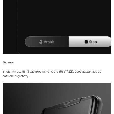
Экраны
Внешний экран - 3-дюймовая четкость (682*422), бросающая вызов
солнечному свету.