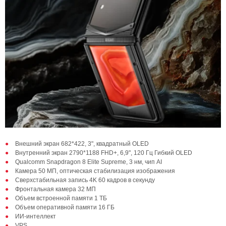
Внешний экран 682*422, 3", квадратный OLED
Внутренний экран 2790*1188 FHD+, 6,9", 120 Гц Гибкий OLED
Qualcomm Snapdragon 8 Elite Supreme, 3 нм, чип AI
Камера 50 МП, оптическая стабилизация изображения
Сверхстабильная запись 4K 60 кадров в секунду
Фронтальная камера 32 МП
Объем встроенной памяти 1 ТБ
Объем оперативной памяти 16 ГБ
ИИ-интеллект
VPS