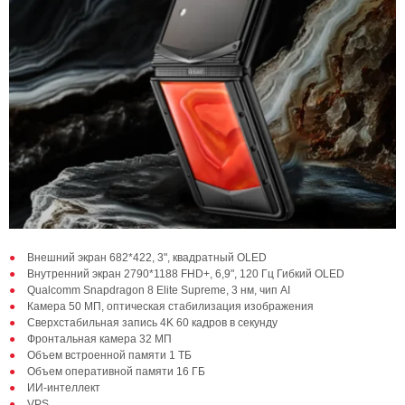
Внешний экран 682*422, 3", квадратный OLED
Внутренний экран 2790*1188 FHD+, 6,9", 120 Гц Гибкий OLED
Qualcomm Snapdragon 8 Elite Supreme, 3 нм, чип AI
Камера 50 МП, оптическая стабилизация изображения
Сверхстабильная запись 4K 60 кадров в секунду
Фронтальная камера 32 МП
Объем встроенной памяти 1 ТБ
Объем оперативной памяти 16 ГБ
ИИ-интеллект
VPS