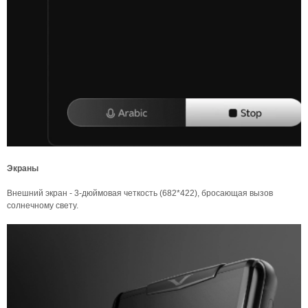
Экраны
Внешний экран - 3-дюймовая четкость (682*422), бросающая вызов
солнечному свету.