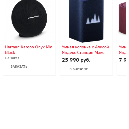
Harman Kardon Onyx Mini
Умная колонка с Алисой
Умна
Black
Яндекс Станция Макс
Янде
(Blue/Синий)
(Red
На заказ
25 990 руб.
7 99
ЗАКАЗАТЬ
В КОРЗИНУ
В