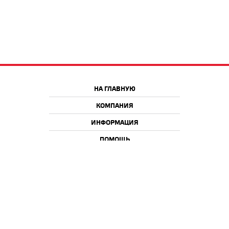
НА ГЛАВНУЮ
КОМПАНИЯ
ИНФОРМАЦИЯ
ПОМОЩЬ
Краснодар
Москва
+7 918 9 222 222
+7 988 666 666 8
+7 938 4 222 222
2026 © iQmac.ru
Все права защищены