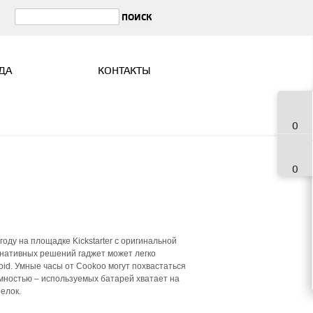
ДА
КОНТАКТЫ
0
0
оду на площадке Kickstarter с оригинальной
рнативных решений гаджет может легко
roid. Умные часы от Cookoo могут похвастаться
мностью – используемых батарей хватает на
елок.