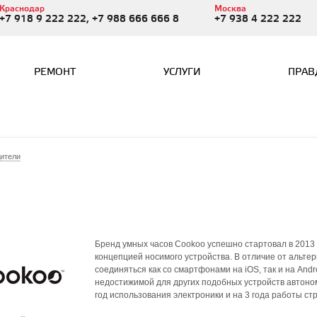
Краснодар
Москва
+7 918 9 222 222, +7 988 666 666 8
+7 938 4 222 222
РЕМОНТ
УСЛУГИ
ПРАВ
ители
Бренд умных часов Cookoo успешно стартовал в 2013 г
концепцией носимого устройства. В отличие от альте
соединяться как со смартфонами на iOS, так и на And
недостижимой для других подобных устройств автоно
год использования электроники и на 3 года работы стр