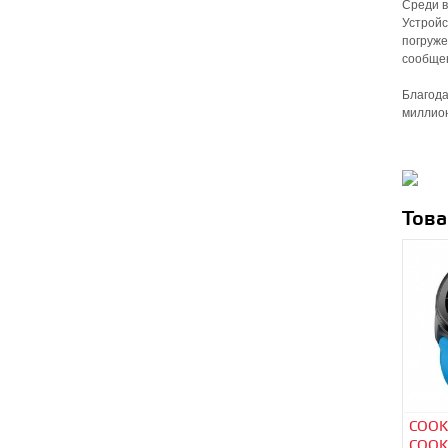
Среди в
Устройс
погруже
сообщен
Благода
миллион
Това
COOK
COOK