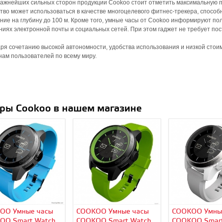
ажнейших сильных сторон продукции Cookoo стоит отметить максимальную п
тво может использоваться в качестве многоцелевого фитнес-трекера, способ
ние на глубину до 100 м. Кроме того, умные часы от Cookoo информируют по
иях электронной почты и социальных сетей. При этом гаджет не требует по
ря сочетанию высокой автономности, удобства использования и низкой стои
ам пользователей по всему миру.
ры Cookoo в нашем магазине
OO Умные часы
COOKOO Умные часы
COOKOO Умны
OO Smart Watch
COOKOO Smart Watch
COOKOO Smart