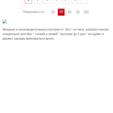
Показывать по:
20
40
60
80
100
Мощные и производительные ноутбуки от Эпл * на чипе, разработанном
специально для Mac * тонкий и легкий * быстрее до 5 раз * не шумит и
держит зарядку максимально долго