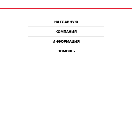
НА ГЛАВНУЮ
КОМПАНИЯ
ИНФОРМАЦИЯ
ПОМОЩЬ
Краснодар
Москва
+7 918 9 222 222
+7 988 666 666 8
+7 938 4 222 222
2026 © iQmac.ru
Все права защищены