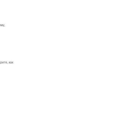
иму,
рите, как