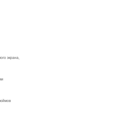
ого экрана,
ми
дюймов