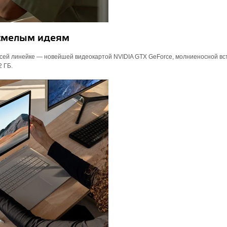
смелым идеям
всей линейке — новейшей видеокартой NVIDIA GTX GeForce, молниеносной в
2 ГБ.